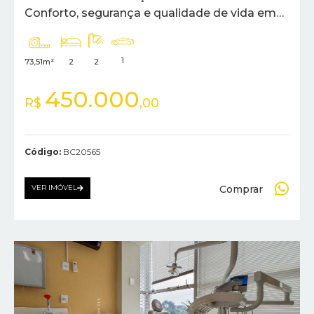
Conforto, segurança e qualidade de vida em
Nova Petrópolis!
1
73,51m²
2
2
450.000
R$
,00
Código:
BC20565
Comprar
VER IMÓVEL