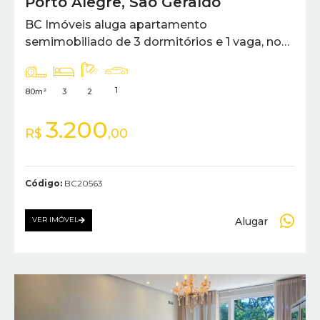
Porto Alegre
,
São Geraldo
BC Imóveis aluga apartamento
semimobiliado de 3 dormitórios e 1 vaga, no
bairro São Geraldo.
1
80m²
3
2
3.200
R$
,00
Código:
BC20563
Alugar
VER IMÓVEL